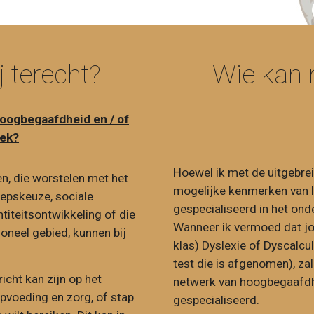
j terecht?
Wie kan n
hoogbegaafdheid en / of
oek?
Hoewel ik met de uitgebre
n, die worstelen met het
mogelijke kenmerken van le
oepskeuze, sociale
gespecialiseerd in het ond
titeitsontwikkeling of die
Wanneer ik vermoed dat jo
oneel gebied, kunnen bij
klas) Dyslexie of Dyscalcu
test die is afgenomen), zal
icht kan zijn op het
netwerk van hoogbegaafdhe
pvoeding en zorg, of stap
gespecialiseerd.