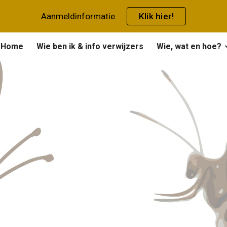
Aanmeldinformatie
Klik hier!
ip to main content
Skip to navigat
Home
Wie ben ik & info verwijzers
Wie, wat en hoe?