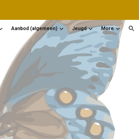
ion
Aanbod (algemeen)
Jeugd
More