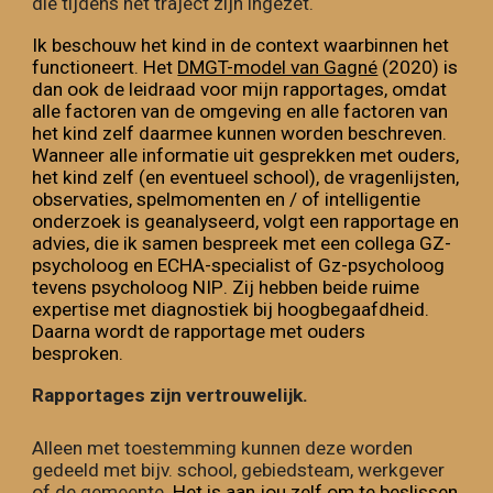
die tijdens het traject zijn ingezet
.
Ik beschouw het kind in de context waarbinnen het
functioneert. Het
DMGT-model van Gagné
(2020) is
dan ook de leidraad voor mijn rapportages, omdat
alle factoren van de omgeving en alle factoren van
het kind zelf daarmee kunnen worden beschreven.
Wanneer alle informatie uit gesprekken met ouders,
het kind zelf (en eventueel school), de vragenlijsten,
observaties, spelmomenten en / of intelligentie
onderzoek is geanalyseerd, volgt een rapportage en
advies, die ik samen bespreek met een
collega
GZ-
psycholoog
en
ECHA-specialist of Gz-psycholoog
tevens psycholoog NIP
. Zij hebben
beide rui
me
expertise met diagnostiek bij hoogbegaafdheid
.
Daarna wordt de
rapportage
met ouders
besproken.
Rapportages zijn vertrouwelijk.
Alleen met toestemming kunnen deze worden
gedeeld met bijv. school, gebiedsteam, werkgever
of de gemeente.
Het is aan
jou zelf
om te beslissen