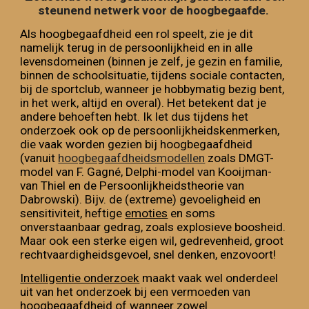
steunend netwerk voor de hoogbegaafde.
Als hoogbegaafdheid een rol speelt, zie je dit
namelijk terug in de persoonlijkheid en in alle
levensdomeinen (binnen je zelf, je gezin en familie,
binnen de schoolsituatie, tijdens sociale contacten,
bij de sportclub, wanneer je hobbymatig bezig bent,
in het werk, altijd en overal). Het betekent dat je
andere behoeften hebt. Ik let dus tijdens het
onderzoek ook op de
persoonlijkheidskenmerken
,
die vaak worden gezien bij hoogbegaafdheid
(vanuit
hoogbegaafdheidsmodellen
zoals DMGT-
model van
F. Gagné
,
Delphi-model van Kooijman-
van Thiel
en de Persoonlijkheidstheorie van
Dabrowski). Bijv. de (extreme) gevoeligheid en
sensitiviteit, heftige
emoties
en soms
onverstaanbaar gedrag, zoals explosieve boosheid.
Maar ook een sterke eigen wil, gedrevenheid, groot
rechtvaardigheidsgevoel, snel denken, enzovoort!
Intelligentie onderzoek
ma
akt vaak
wel onderdeel
uit van het onderzoek b
ij een vermoeden van
hoogbegaafdheid of wanneer zowel