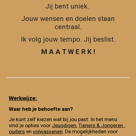
Jij bent uniek.
Jouw wensen en doelen staan
centraal.
Ik volg jouw tempo. Jij beslist.
M A A T W E R K !
Werkwijze:
Waar heb je behoefte aan?
Je kunt zelf kiezen wat bij jou past. In het menu
vind je opties voor
Jeugdigen
,
Tieners & Jongeren
,
ouders
en
volwassenen
. De mogelijkheden voor