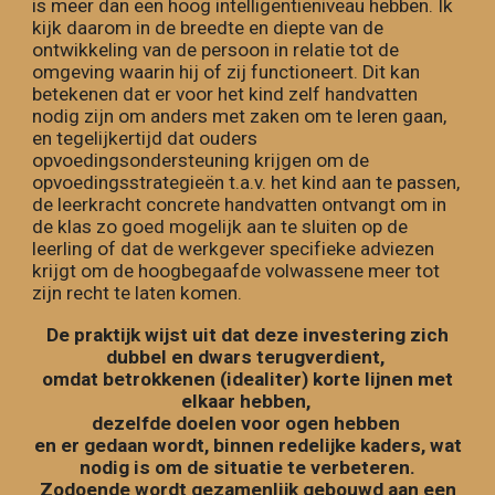
is meer dan een hoog intelligentieniveau hebben. Ik
kijk daarom in de breedte en diepte van de
ontwikkeling van de persoon in relatie tot de
omgeving waarin hij of zij functioneert. Dit kan
betekenen dat er voor het kind zelf handvatten
nodig zijn om anders met zaken om te leren gaan,
en tegelijkertijd dat ouders
opvoedingsondersteuning krijgen om de
opvoedingsstrategie
ë
n
t.a.v.
het
kind aan te passen,
de leerkracht concrete handvatten ontvangt om in
de klas zo goed mogelijk aan te sluiten op de
leerling of dat de werkgever specifieke adviezen
krijgt om de hoogbegaafde volwassene meer tot
zijn recht te laten komen.
De praktijk wijst uit dat deze investering zich
dubbel en dwars terugverdient,
omdat betrokkenen (idealiter) korte lijnen met
elkaar hebben,
dezelfde doelen voor ogen hebben
en er gedaan wordt, binnen redelijke kaders, wat
nodig is om de situatie te verbeteren.
Zodoende wordt gezamenlijk gebouwd aan een