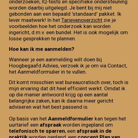
onderzoeken, IQ-tests en specifieke ondersteuning
worden daarbij uitgelegd. Je bent bij mij niet
gebonden aan een bepaald 'standaard' pakket. Ik
lever maatwerk! In het
Tarievenoverzicht
zie je
voorbeelden hoe het onderzoek kan worden
ingericht, d.m.v. een bundel. Het is ook mogelijk om
losse gesprekken te plannen.
Hoe kan ik me aanmelden?
Wanneer je een aanmelding wilt doen bij
Hoogbegaafd Advies, verzoek ik je om via Contact,
het Aanmeldformulier in te vullen
.
Dit komt misschien wat bureaucratisch over, toch is
mijn ervaring dat dit heel efficiënt werkt. Omdat ik
op die manier antwoord krijg op een aantal
belangrijke zaken, kan ik daarna meer gericht
adviseren wat het best passend is.
Op basis van het
Aanmeldformulier
kan tegen het
uurtarief een
afspraak
worden ingepland om
telefonisch te sparren
, een
afspraak in de
praktijk
worden gepland, een
concept Plan van