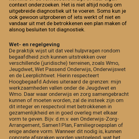
context onderzoeken.
H
et is niet altijd nodig om
uitgebreide diagnostiek uit te voeren.
Soms kun je
ook gewoon uitproberen of iets werkt of niet en
vandaar uit met de betrokkenen een plan maken of
alsnog besluiten tot diagnostiek.
Wet- en regelgeving
De praktijk wijst uit dat veel hulpvragen rondom
begaafdheid zich kunnen uitstrekken over
verschillende (juridische) te
rreinen
, zoals Wmo,
Jeugdwet, Wet Passend Onderwijs, Onderwijswet
en de Leerplichtwet.
Hierin respecteert
Hoogbegaafd Advies uiteraard de grenzen
: mijn
werkzaamheden vallen onder de Jeugdwet en
Wmo.
Daar waar onderwijs en zorg samengebracht
kunnen of moeten worden, zal de insteek zijn om
dit integer en respectvol met betrokkenen in
gezamenlijkheid en in goed overleg met elkaar
vorm te geven. Bijv. d.m.v. een Onderwijs-Zorg-
Arrangement, Samen1Plan, Familiegroepsplan of
enige andere vorm. Wanneer dit nodig is, kunnen
concrete afspraken worden vastgelegd, wat het