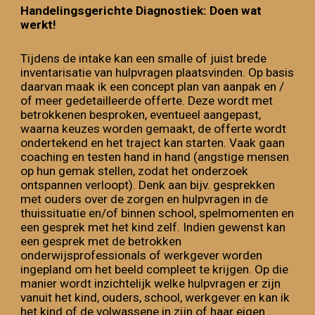
Handelingsgerichte Diagnostiek:
D
oen wat
werkt!
Tijdens
de
intake
kan
een
smalle of juist
brede
inventarisatie van hulpvragen plaatsvinden
. Op basis
daarvan maak ik een
co
ncept plan van aanpak en /
of meer gedetailleerde offerte
. Deze wordt met
betrokkenen
besproken, eventueel aangepast
,
waarna
keuzes worden gemaakt, de offerte wordt
ondertekend
en het
traject kan starten
. V
aak
gaan
coaching en testen hand in hand (angstige mensen
op hun gemak stellen, zodat het onderzoek
ontspannen verloopt).
Denk aan bijv. gesprekken
met ouders over de
zorgen en hulpvragen in de
thuissituatie en/of binnen school
, spelmomenten en
een gesprek met het kind zelf
.
Indien gewenst kan
een gesprek met de betrokken
onderwijsprofessionals of werkgever worden
ingepland om het beeld compleet te krijgen. Op die
manier wordt inzichtelijk welke hulpvragen er zijn
vanuit het kind, ouders, school, werkgever
en kan ik
het kind of de volwassene in zijn of haar eigen