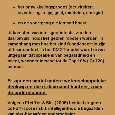
het ontwikkelingsproces (activiteiten,
investering in tijd, geld, middelen, energie)
en de voortgang die iemand boekt.
Uitkomsten van intelligentietests, zouden
daarom als indicatief gezien moeten worden, in
samenhang met hoe het kind functioneert in zijn
of haar context. In het DMGT-model wordt ervan
uitgegaan dat sprake is van begaafdheid en
talent, wanneer iemand tot de Top 10% (IQ>120)
behoort.
Er zijn een aantal andere wetenschappelijke
denkwijzen die ik daarnaast hanteer, zoals
de onderstaande:
Volgens Pfeiffer
& Blei (2008)
bestaat er geen
cut-off-score m.b.t. intelligentie, die begaafden
van niet-begaafden onderscheidt
.