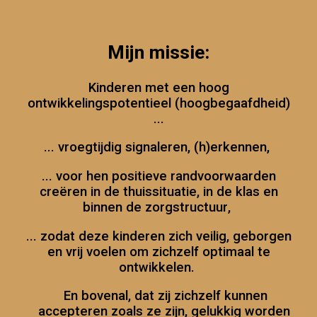
Mijn missie:
K
inderen met een hoog
ontwikkelingspotentieel (hoogbegaafdheid)
...
...
vroegtijdig signaleren, (h)erkennen,
...
voor hen positieve randvoorwaarden
creëren in de thuissituatie, in de klas en
binnen de zorg
structuur
,
...
zodat deze kinderen zich veilig, geborgen
en vrij voel
en
om zichzelf optimaal te
ontwikkelen.
En bovenal, dat zij
zichzelf kunnen
accepteren zoals ze zijn,
gelukkig worden