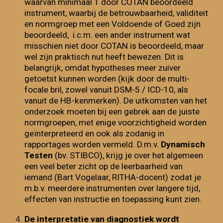
waarvan minimaal 1 door COTAN beoordeeld
instrument, waarbij de betrouwbaarheid, validiteit
en normgroep met een Voldoende of Goed zijn
beoordeeld, i.c.m. een ander instrument wat
misschien niet door COTAN is beoordeeld, maar
wel zijn praktisch nut heeft bewezen. Dit is
belangrijk, omdat hypotheses meer zuiver
getoetst kunnen worden (kijk door de multi-
focale bril, zowel vanuit DSM-5 / ICD-10, als
vanuit de HB-kenmerken). De uitkomsten van het
onderzoek moeten bij een gebrek aan de juiste
normgroepen, met enige voorzichtigheid worden
geïnterpreteerd en ook als zodanig in
rapportages worden vermeld. D.m.v.
Dynamisch
Testen
(bv. STIBCO), krijg je over het algemeen
een veel beter zicht op de leerbaarheid van
iemand (Bart Vogelaar, RITHA-docent) zodat je
m.b.v. meerdere instrumenten over langere tijd,
effecten van instructie en toepassing kunt zien.
De interpretatie van diagnostiek wordt