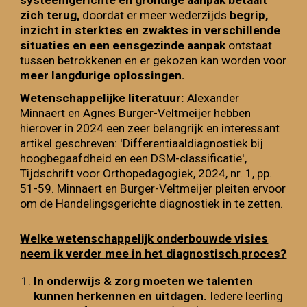
systeemgerichte en grondige aanpak betaalt
zich terug,
doordat er meer wederzijds
begrip,
inzicht in sterktes en zwaktes in verschillende
situaties en een eensgezinde aanpak
ontstaat
tussen betrokkenen en er gekozen kan worden voor
meer langdurige oplossingen.
Wetenschappelijke literatuur:
Alexander
Minnaert en Agnes Burger-Veltmeijer hebben
hierover in 2024 een zeer belangrijk en interessant
artikel geschreven: 'Differentiaaldiagnostiek bij
hoogbegaafdheid en een DSM-classificatie',
Tijdschrift voor Orthopedagogiek, 2024, nr. 1, pp.
51-59. Minnaert en Burger-Veltmeijer pleiten ervoor
om de Handelingsgerichte diagnostiek in te zetten.
Welke wetenschappelijk onderbouwde visies
neem ik verder mee in het diagnostisch proces?
In onderwijs & zorg moeten we talenten
kunnen herkennen en uitdagen.
Iedere leerling