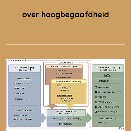
over hoogbegaafdheid