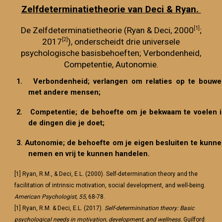
Zelfdeterminatietheorie van Deci & Ryan.
[1]
De Zelfdeterminatietheorie (Ryan & Deci, 2000
;
[2]
2017
), onderscheidt drie universele
psychologische basisbehoeften; Verbondenheid,
Competentie, Autonomie.
1. Verbondenheid; verlangen om relaties op te bouwe
met andere mensen;
2. Competentie; de behoefte om je bekwaam te voelen 
de dingen die je doet;
3. Autonomie; de behoefte om je eigen besluiten te kunn
nemen en vrij te kunnen handelen.
[1] Ryan, R.M., & Deci, E.L. (2000). Self-determination theory and the
facilitation of intrinsic motivation, social development, and well-being.
American Psychologist, 55,
68-78.
[1] Ryan, R.M. & Deci, E.L. (2017).
Self-determinination theory: Basic
psychological needs in motivation, development, and wellness.
Guilford