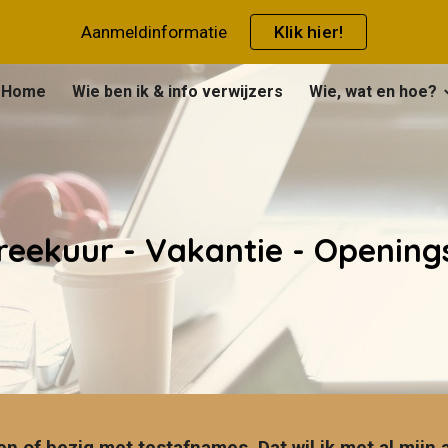
Aanmeldinformatie
Klik hier!
ip to main content
Skip to navigat
Home
Wie ben ik & info verwijzers
Wie, wat en hoe?
reekuur - Vakantie - Opening