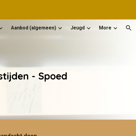
ion
Aanbod (algemeen)
Jeugd
More
stijden - Spoed