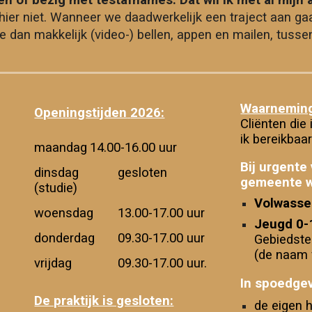
n of bezig met testafnames. Dat wil ik met al mijn
ier niet.
Wanneer we daadwerkelijk een traject aan gaan
dan makkelijk (video-) bellen, appen en mailen, tussen 
Waarnemin
Openingstijden
2026:
Cliënten die
ik bereikbaa
maandag
1
4
.00-1
6
.00 uur
Bij urgente
dinsdag
gesloten
gemeente w
(studie
)
V
olwass
woensdag
13.00-17.00 uur
J
eugd 0-
donderdag
09.30-17.00
uur
Gebiedste
(de naam 
vrijdag
09.30-1
7
.00 uur.
In spoedgev
De praktijk is gesloten:
de eigen 