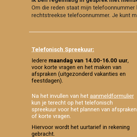
Ik ben regelmatig in gesprek met mense
Om die reden staat mijn telefoonnummer h
rechtstreekse telefoonnummer. Je kunt me 
Telefonisch Spreekuur:
Iedere
maandag van
14.00-16.00 uur
,
voor korte vragen en het maken van
afspraken (uitgezonderd vakanties en
feestdagen).
Na het invullen van het
aanmeldformulier
kun je terecht op het telefonisch
spreekuur voor het plannen van afspraken
of korte vragen.
H
iervoor wordt het uurtarief
in rekening
gebracht.