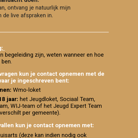
 aandacht doen.
, ontvang je natuurlijk mijn
de live afspraken in.
g:
 in begeleiding zijn, weten wanneer en hoe
r ben
.
 vragen kun je contact opnemen met de
aar je ingeschreven bent:
enen
:
Wmo-loket
18 jaar:
het Jeugdloket, Sociaal Team,
am, WIJ-team of het Jeugd Expert Team
verschilt per gemeente).
allen k
un je
contact
opnemen
met:
huisarts (deze kan indien nodig ook