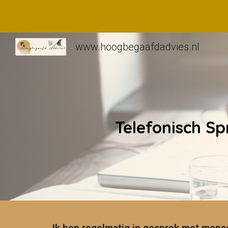
Sk
www.hoogbegaafdadvies.nl
Telefonisch Sp