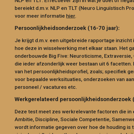
NLP en TLT: Effectiever zijn in wat je doet of neg
bereiekt d.m.v. NLP en TLT (Neuro Linguïstisch P
voor meer informatie
hier
.
Persoonlijkheidsonderzoek (16-70 jaar):
Je krijgt d.m.v. een uitgebreide rapportage inzich
hoe deze in wisselwerking met elkaar staan. Het 
onderbouwde Big Five: Neuroticisme, Extraversie,
die ieder afzonderlijk weer bestaan uit 6 facetten.
van het persoonlijkheidsprofiel, zoals; specifiek ge
voor bepaalde werksituaties, onderzoeken van aanl
personeel / vacatures etc.
Werkgerelateerd persoonlijkheidsonderzoek
Deze test meet zes werkrelevante factoren die in
Ambitie, Discipline, Sociale Competentie, Samenwer
wordt informatie gegeven over hoe de houding is t.