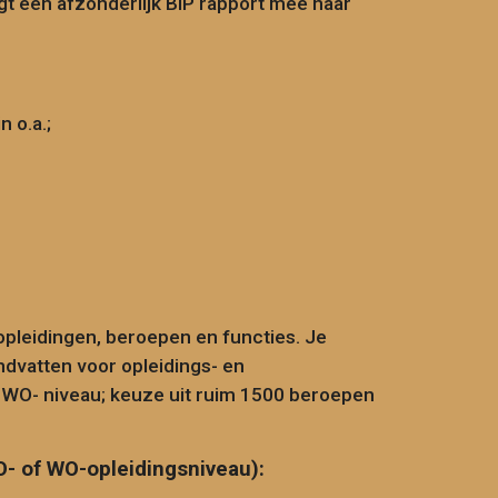
jgt een afzonderlijk BIP rapport mee naar
n o.a.;
 opleidingen, beroepen en functies. Je
dvatten voor opleidings- en
WO- niveau; keuze uit ruim 1500 beroepen
O- of WO-opleidingsniveau):