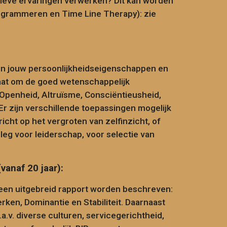
atieve ervaringen verwerken? Dit kan worden
rogrammeren en Time Line Therapy): zie
t in jouw persoonlijkheidseigenschappen en
gaat om de goed wetenschappelijk
 Openheid, Altruïsme, Consciëntieusheid,
 Er zijn verschillende toepassingen mogelijk
richt op het vergroten van zelfinzicht, of
eg voor leiderschap, voor selectie van
(
vanaf 20 jaar
):
 een uitgebreid rapport worden beschreven:
ken, Dominantie en Stabiliteit. Daarnaast
a.v. diverse culturen, servicegerichtheid,