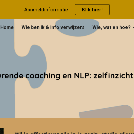
Aanmeldinformatie
Klik hier!
ip to main content
Skip to navigat
Home
Wie ben ik & info verwijzers
Wie, wat en hoe?
rende coaching en NLP: zelfinzicht 