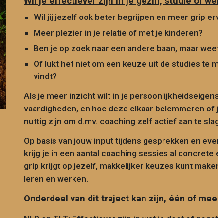
Wil je effectiever zijn in je gezin, studie of we
Wil jij jezelf ook beter begrijpen en meer grip e
Meer plezier in je relatie
of
met je kinderen?
Ben je op zoek naar een andere baan, maar weet 
Of lukt het niet
om een keuze uit de studies te 
vindt?
Als je meer inzicht wilt in je persoonlijkheidseig
vaardigheden, en
hoe deze elkaar belemmeren of 
nuttig zijn om d.mv.
coaching zelf actief aan te sla
Op basis van jouw input tijdens gesprekken en even
krijg je
in een aantal coaching sessies al
concrete 
grip krijgt op jezelf, makkelijker keuzes kunt maken
leren en werken.
Onderdeel van dit traject kan zijn, één of m